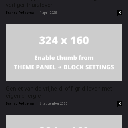
veiliger thuisleven
Branco Feddema
-
11 april 2025
0
Geniet van de vrijheid: off-grid leven met
eigen energie
Branco Feddema
-
16 september 2025
0