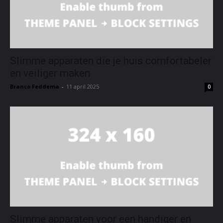
Slimme apparaten die je huis comfortabeler
en veiliger maken
Branco Feddema
-
11 april 2025
0
Slimme apparaten voor een handiger en