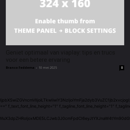
Geniet optimaal van viaplay: tips en trucs
voor een betere ervaring
Branco Feddema
-
10 mei 2025
0
29sb3JzIjpbXSwiZGVncmVlIjoiLTkwIiwiY3NzIjoiYmFja2dyb3VuZC1jb2xvc
ext_font_line_height="1" f_tagline_font_line_height="1" f_taglin
WluX3dpZHRoIjoxMDE5LCJwb3J0cmFpdCI6eyJtYXJnaW4tYm90dG9tIj