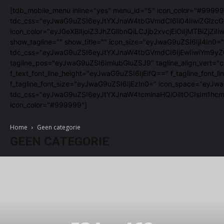
[tdb_mobile_menu inline="yes" menu_id="5" icon_color="#99999
tdc_css="eyJwaG9uZSI6eyJtYXJnaW4tbGVmdCI6Ii04IiwiZGlzcGx
icon_color="eyJ0eXBlIjoiZ3JhZGllbnQiLCJjb2xvcjEiOiIjMTBiZ
show_tagline="" show_title="" icon_size="eyJwaG9uZSI6IjI4In0="
tdc_css="eyJwaG9uZSI6eyJtYXJnaW4tbGVmdCI6IjEwIiwiYm9yZG
tagline_pos="eyJwaG9uZSI6ImlubGluZSJ9" tagline_align_vert="co
f_text_font_line_height="eyJwaG9uZSI6IjEifQ==" f_tagline_fon
f_tagline_font_size="eyJwaG9uZSI6IjEzIn0=" icon_space="eyJw
tdc_css="eyJwaG9uZSI6eyJtYXJnaW4tcmlnaHQiOiItOCIsIm1hcmd
icon_color="#999999"]
Home
Geen categorie
GEEN CATEGORIE