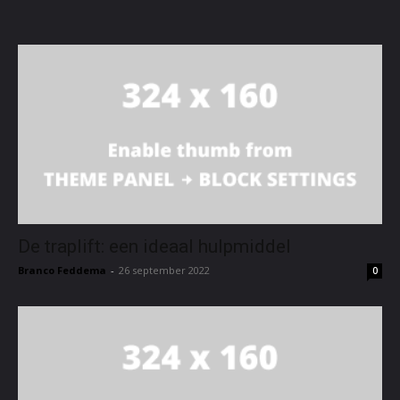
De traplift: een ideaal hulpmiddel
Branco Feddema
-
26 september 2022
0