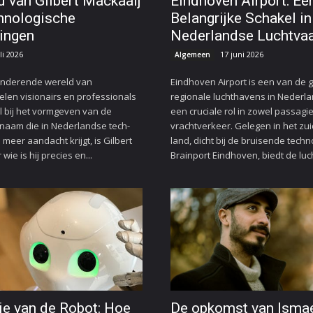
d van Gilbert Mackaaij
Eindhoven Airport: Ee
hnologische
Belangrijke Schakel in
ingen
Nederlandse Luchtvaa
li 2026
17 juni 2026
Algemeen
randerende wereld van
Eindhoven Airport is een van de 
elen visionairs en professionals
regionale luchthavens in Nederla
ol bij het vormgeven van de
een cruciale rol in zowel passagi
naam die in Nederlandse tech-
vrachtverkeer. Gelegen in het zu
meer aandacht krijgt, is Gilbert
land, dicht bij de bruisende techn
wie is hij precies en...
Brainport Eindhoven, biedt de luc
ie van de Robot: Hoe
De opkomst van Ismae