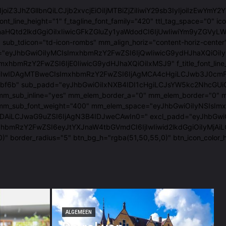
"eyJ0eXBlIjoiZ3JhZGllbnQiLCJjb2xvcjEiOiIjMTBiZjZiIiwiY29sb3IyIj
font_line_height="1" f_tagline_font_family="420" ttl_tag_space="
tcmlnaHQtd2lkdGgiOiIxIiwicGFkZGluZy1yaWdodCI6IjUwIiwiYm9y
sub_tdicon="td-icon-rombs" mm_align_horiz="content-horiz-center
em_space="eyJhbGwiOiIyMCIsImxhbmRzY2FwZSI6IjQwIiwicG9ydHJhaX
JhbGwiOiIxNSIsImxhbmRzY2FwZSI6IjE0IiwicG9ydHJhaXQiOiIxMSJ9" f_t
wIDAgMTBweCIsImxhbmRzY2FwZSI6IjAgMCA4cHgiLCJwb3J0cmFpdCI6Ij
#10bf6b" sub_padd="eyJhbGwiOiIxNXB4IDI1cHgiLCJsYW5kc2NhcGUiO
"1.2" mm_sub_inline="yes" mm_elem_border_a="0" mm_elem_borde
_mm_sub_font_weight="400" mm_elem_space="eyJhbGwiOiIyNSIsImx
aG9uZSI6IjAgN3B4IDJweCAwIn0=" excl_padd="eyJhbGwiOiIzcHggNXB
mxhbmRzY2FwZSI6eyJtYXJnaW4tbGVmdCI6IjIwIiwid2lkdGgiOiIyMjA
0)" border_radius="5" btn_bg_h="rgba(51,50,55,0)" btn_icon_co
ALGEMEEN