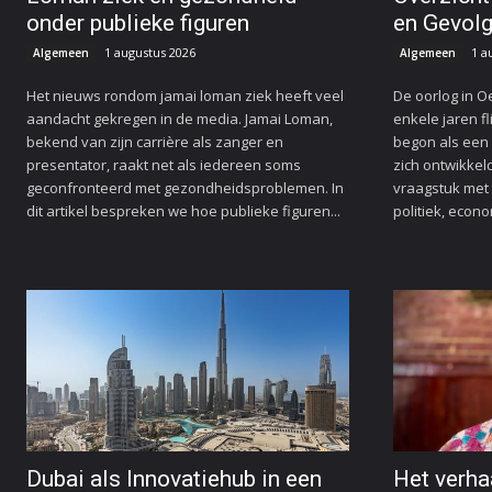
onder publieke figuren
en Gevol
1 augustus 2026
1 a
Algemeen
Algemeen
Het nieuws rondom jamai loman ziek heeft veel
De oorlog in O
aandacht gekregen in de media. Jamai Loman,
enkele jaren fl
bekend van zijn carrière als zanger en
begon als een 
presentator, raakt net als iedereen soms
zich ontwikkel
geconfronteerd met gezondheidsproblemen. In
vraagstuk met
dit artikel bespreken we hoe publieke figuren...
politiek, econo
Dubai als Innovatiehub in een
Het verha