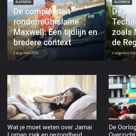
ALGEMEEN
ALGEMEEN
De complexiteit
De Inv
rondom Ghislaine
Techno
Maxwell: Een tijdlijn en
zoals 
bredere context
de Reg
3 augustus 2026
2 augustus 202
Wat je moet weten over Jamai
De Oorlog
Loman ziek en gezondheid
Overzicht