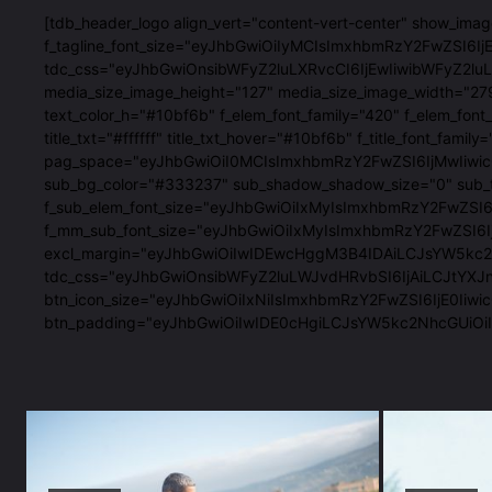
[tdb_header_logo align_vert="content-vert-center" show_im
f_tagline_font_size="eyJhbGwiOiIyMCIsImxhbmRzY2FwZSI6IjE4
tdc_css="eyJhbGwiOnsibWFyZ2luLXRvcCI6IjEwIiwibWFyZ2
media_size_image_height="127" media_size_image_width="27
text_color_h="#10bf6b" f_elem_font_family="420" f_elem
title_txt="#ffffff" title_txt_hover="#10bf6b" f_title_fon
pag_space="eyJhbGwiOiI0MCIsImxhbmRzY2FwZSI6IjMwIiwicG9
sub_bg_color="#333237" sub_shadow_shadow_size="0" sub_
f_sub_elem_font_size="eyJhbGwiOiIxMyIsImxhbmRzY2FwZSI
f_mm_sub_font_size="eyJhbGwiOiIxMyIsImxhbmRzY2FwZSI6IjE
excl_margin="eyJhbGwiOiIwIDEwcHggM3B4IDAiLCJsYW5kc2Nhc
tdc_css="eyJhbGwiOnsibWFyZ2luLWJvdHRvbSI6IjAiLCJtYXJ
btn_icon_size="eyJhbGwiOiIxNiIsImxhbmRzY2FwZSI6IjE0Iiwic
btn_padding="eyJhbGwiOiIwIDE0cHgiLCJsYW5kc2NhcGUiO