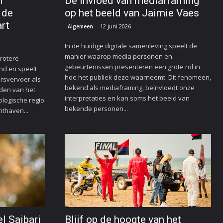
n
De invloed van mediaframing
 de
op het beeld van Jaimie Vaes
rt
12 juni 2026
Algemeen
In de huidige digitale samenleving speelt de
manier waarop media personen en
grotere
gebeurtenissen presenteren een grote rol in
nd en speelt
hoe het publiek deze waarneemt. Dit fenomeen,
ersvervoer als
bekend als mediaframing, beïnvloedt onze
iden van het
interpretaties en kan soms het beeld van
ologische regio
bekende personen...
hthaven...
l Saibari
Blijf op de hoogte van het