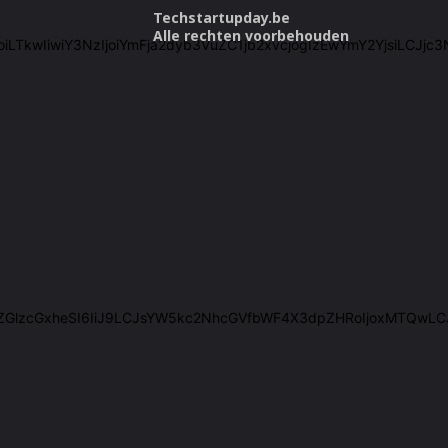
Techstartupday.be
Alle rechten voorbehouden
cmVlIjoiLTkwIiwiY3NzIjoiYmFja2dyb3VuZC1jb2xvcjogIzEwYmY2Yjsi
IiwiZGlzcGxheSI6IiJ9LCJsYW5kc2NhcGVfbWF4X3dpZHRoIjoxMTQwL