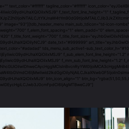
age="" text_color="#ffffff" tagline_color="#ffffff" icon_color=
IiwicG9ydHJhaXQiOiIxNSJ9" f_text_font_line_height="1" f_tagline_
luLXJpZ2h0IjoiNTAiLCJtYXJnaW4tYm90dG9tIjoiMTAiLCJib3JkZXI
9" image="93"][tdb_header_menu main_sub_tdicon="td-icon-rombs" 
_font_weight="700" f_elem_font_spacing="1" elem_padd="0" el
t_family="420" f_title_font_weight="700" f_title_font_size="ey
ydHJhaXQiOiIyNCJ9" date_txt="#999999" art_title="eyJhbGwiOiI
text_color="#adadad" tds_menu_sub_active1-sub_text_color_h="
6IjEyIiwicG9ydHJhaXQiOiIxMSJ9" f_sub_elem_font_line_height=
yIiwicG9ydHJhaXQiOiIxMSJ9" f_mm_sub_font_line_height="1.2" f
GUiOiIwIDhweCAycHggMCIsInBvcnRyYWl0IjoiMCA3cHggMnB4IDAiLCJw
naW4tbGVmdCI6IjMwIiwid2lkdGgiOiIyNjAiLCJkaXNwbGF5IjoiIn0sI
G9ydHJhaXQiOiIxMiJ9" btn_icon_align="1" btn_bg="rgba(51,50,55,
iIwIDEycHgiLCJwb3J0cmFpdCI6IjAgMTBweCJ9"]