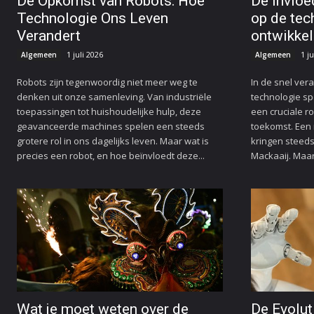
De Opkomst van Robots: Hoe
De invloe
Technologie Ons Leven
op de tec
Verandert
ontwikkel
1 juli 2026
1 ju
Algemeen
Algemeen
Robots zijn tegenwoordig niet meer weg te
In de snel ve
denken uit onze samenleving. Van industriële
technologie sp
toepassingen tot huishoudelijke hulp, deze
een cruciale r
geavanceerde machines spelen een steeds
toekomst. Een 
grotere rol in ons dagelijks leven. Maar wat is
kringen steeds 
precies een robot, en hoe beïnvloedt deze...
Mackaaij. Maar 
Wat je moet weten over de
De Evolut