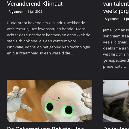
Veranderend Klimaat
van talen
veelzijdig
1 juli 2026
Algemeen
1 ju
Algemeen
Dubai staat bekend om zijn indrukwekkende
architectuur, luxe levensstijl en handel. Maar
Jamai Loman i
achter deze zichtbare kenmerken ontwikkelt de
synoniem staat
stad zich ook snel als een centrum voor
veelzijdigheid
innovatie, vooral op het gebied van technologie
deelname aan h
en duurzaamheid. In een wereld die...
wist hij zich s
gerespecteerd
presentator....