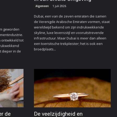
1 juli 2026
Algemeen
Dubai, een van de zeven emiraten die samen
de Verenigde Arabische Emiraten vormen, staat
wereldwijd bekend om zijn indrukwekkende
am geworden
skyline, luxe levensstijl en vooruitstrevende
mentindustrie.
infrastructuur. Maar Dubai is meer dan alleen
h ontwikkeld tot
een toeristische trekpleister; het is ook een
ndrukwekkend
broedplaats...
kt dieper in de
er de
De veelzijdigheid en