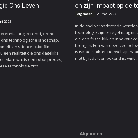
gie Ons Leven
en zijn impact op de 
t
28 mei 2026
Algemeen
uni 2026
In de snel veranderende wereld 
technologie zijn er regelmatig ni
 decennia lang een intrigerend
die een frisse blik en innovatiev
 ons technologische landschap.
brengen. Een van deze veelbel
melijk in sciencefictionfilms
is ismael saibari. Hoewel zijn naa
 een realiteit die ons dagelijks
niet bij iedereen bekend is, wint...
dt. Maar wat is een robot precies,
eze technologie zich...
Algemeen