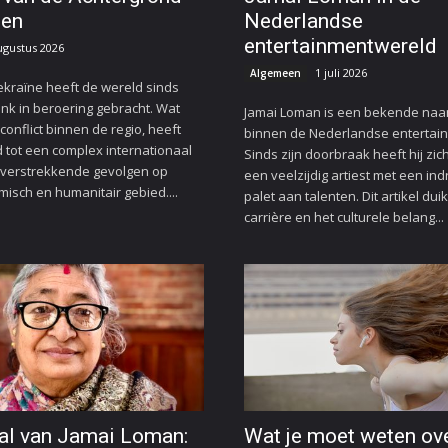
gen
Nederlandse
entertainmentwereld
ugustus 2026
1 juli 2026
Algemeen
ekraïne heeft de wereld sinds
ink in beroering gebracht. Wat
Jamai Loman is een bekende na
conflict binnen de regio, heeft
binnen de Nederlandse entertain
d tot een complex internationaal
Sinds zijn doorbraak heeft hij zic
 verstrekkende gevolgen op
een veelzijdig artiest met een i
misch en humanitair gebied....
palet aan talenten. Dit artikel dui
carrière en het culturele belang...
al van Jamai Loman:
Wat je moet weten ov