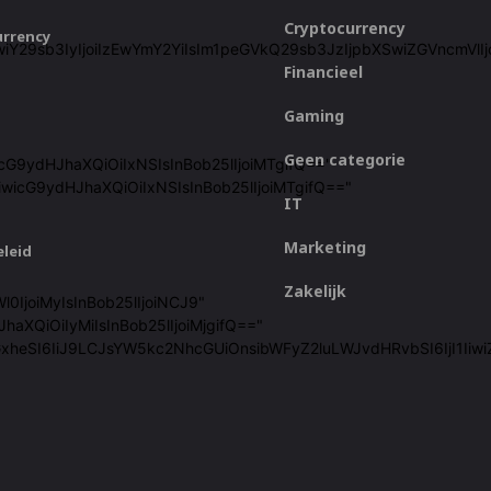
Cryptocurrency
urrency
ZjZiIiwiY29sb3IyIjoiIzEwYmY2YiIsIm1peGVkQ29sb3JzIjpbXSwiZGVn
Financieel
Gaming
Geen categorie
icG9ydHJhaXQiOiIxNSIsInBob25lIjoiMTgifQ=="
iwicG9ydHJhaXQiOiIxNSIsInBob25lIjoiMTgifQ=="
IT
Marketing
eleid
Zakelijk
l0IjoiMyIsInBob25lIjoiNCJ9"
haXQiOiIyMiIsInBob25lIjoiMjgifQ=="
cGxheSI6IiJ9LCJsYW5kc2NhcGUiOnsibWFyZ2luLWJvdHRvbSI6IjI1