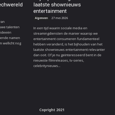
techwereld
laatste shownieuws
entertainment
27 mei 2026
Algemeen
van
euwe talenten
In een tijd waarin sociale media en
e ideeën
streamingdiensten de manier waarop we
ovende namen
entertainment consumeren fundamenteel
m wellicht nog
hebben veranderd, is het bijhouden van het
laatste shownieuws entertainment relevanter
dan ooit. Of je nu geïnteresseerd bent in de
nieuwste filmreleases, tv-series,
celebritynieuws...
Copright 2021