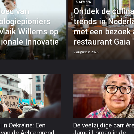
ALGEMEEN
loed van
Ontdek de culina
logiepioniers
trends in Neder
Maik Willems op
met een bezoek
ionale Innovatie
restaurant Gaia 
6
2 augustus 2026
 in Oekraïne: Een
De veelzijdige carrièr
 van de Achtergrond
Jamai Loman in de