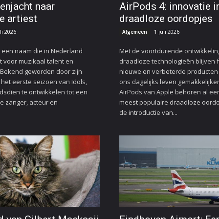
tenjacht naar
AirPods 4: innovatie i
e artiest
draadloze oordopjes
li 2026
1 juli 2026
Algemeen
s een naam die in Nederland
Met de voortdurende ontwikkelin
 voor muzikaal talent en
draadloze technologieën blijven 
. Bekend geworden door zijn
nieuwe en verbeterde producten 
et eerste seizoen van Idols,
ons dagelijks leven gemakkelijke
indsdien te ontwikkelen tot een
AirPods van Apple behoren al een 
e zanger, acteur en
meest populaire draadloze oordo
de introductie van...