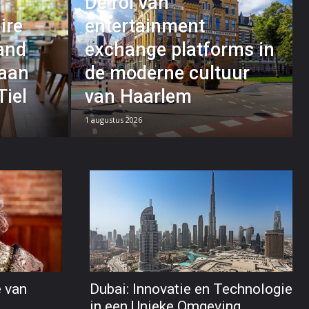
De rol van
ire
entertainment
land
exchange platforms in
 aan
de moderne cultuur
Tiel
van Haarlem
1 augustus 2026
e van
Dubai: Innovatie en Technologie
in een Unieke Omgeving