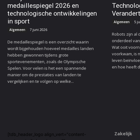
medaillespiegel 2026 en
Technolo
technologische ontwikkelingen
Verander
in sport
5 j
Algemeen
7 juni 2026
Algemeen
Robots zijn al
onderdeel van
De medaillespiegel is een overzicht waarin
Wat ooit voorna
wordt bijgehouden hoeveel medailles landen
voorkwam, is nu
hebben gewonnen tijdens grote
leven beïnvloe
sportevenementen, zoals de Olympische
en hoe heeft d
Spelen. Voor velen is het een spannende
manier om de prestaties van landen te
vergelijken en te volgen op welke...
Zakelijk
[tdb_header_logo align_vert="content-