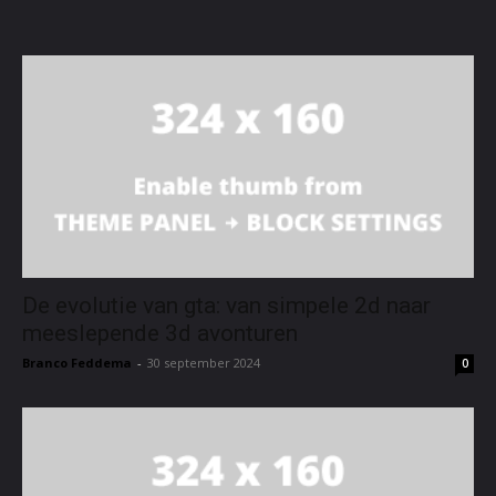
De evolutie van gta: van simpele 2d naar
meeslepende 3d avonturen
Branco Feddema
-
30 september 2024
0