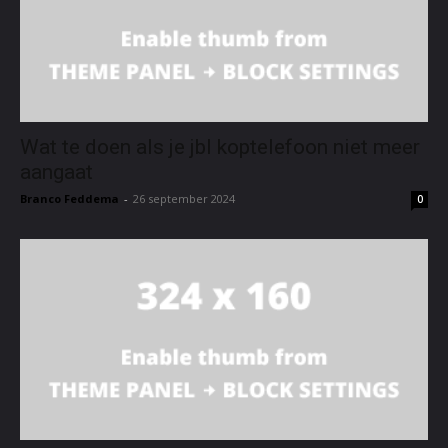
Wat te doen als je jbl koptelefoon niet meer
aangaat
Branco Feddema
-
26 september 2024
0