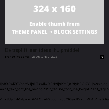
De traplift: een ideaal hulpmiddel
Branco Feddema
-
26 september 2022
0
29sb3JzIjpbXSwiZGVncmVlIjoiLTkwIiwiY3NzIjoiYmFja2dyb3VuZC1jb2xvc
ext_font_line_height="1" f_tagline_font_line_height="1" f_taglin
WluX3dpZHRoIjoxMDE5LCJwb3J0cmFpdCI6eyJtYXJnaW4tYm90dG9tIj