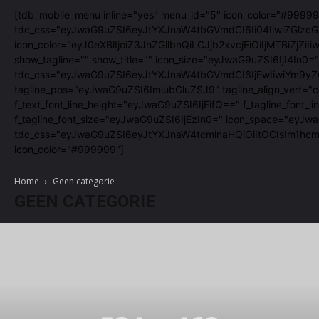
[tdb_mobile_menu inline="yes" menu_id="5" icon_color="#99999
tdc_css="eyJwaG9uZSI6eyJtYXJnaW4tbGVmdCI6Ii04IiwiZGlzcGx
icon_color="eyJ0eXBlIjoiZ3JhZGllbnQiLCJjb2xvcjEiOiIjMTBiZ
show_tagline="" show_title="" icon_size="eyJwaG9uZSI6IjI4In0="
tdc_css="eyJwaG9uZSI6eyJtYXJnaW4tbGVmdCI6IjEwIiwiYm9yZG
tagline_pos="eyJwaG9uZSI6ImlubGluZSJ9" tagline_align_vert="co
f_text_font_line_height="eyJwaG9uZSI6IjEifQ==" f_tagline_fon
f_tagline_font_size="eyJwaG9uZSI6IjEzIn0=" icon_space="eyJw
tdc_css="eyJwaG9uZSI6eyJtYXJnaW4tcmlnaHQiOiItOCIsIm1hcmd
icon_color="#999999"]
Home
Geen categorie
GEEN CATEGORIE