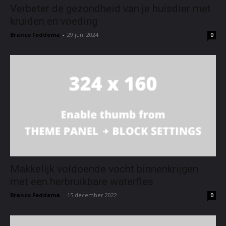
Verbeter de gezondheid van je huisdier met
kruiden en voeding
Branco Feddema
-
29 juni 2024
0
Makkelijk voldoende vocht binnenkrijgen
met een herbruikbare waterfles
Branco Feddema
-
15 december 2022
0