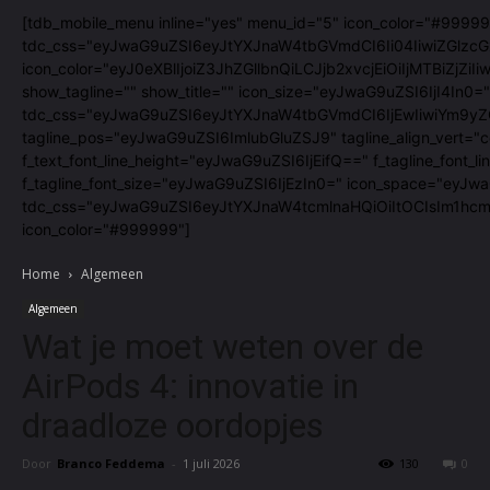
[tdb_mobile_menu inline="yes" menu_id="5" icon_color="#99999
tdc_css="eyJwaG9uZSI6eyJtYXJnaW4tbGVmdCI6Ii04IiwiZGlzcGx
icon_color="eyJ0eXBlIjoiZ3JhZGllbnQiLCJjb2xvcjEiOiIjMTBiZ
show_tagline="" show_title="" icon_size="eyJwaG9uZSI6IjI4In0="
tdc_css="eyJwaG9uZSI6eyJtYXJnaW4tbGVmdCI6IjEwIiwiYm9yZG
tagline_pos="eyJwaG9uZSI6ImlubGluZSJ9" tagline_align_vert="co
f_text_font_line_height="eyJwaG9uZSI6IjEifQ==" f_tagline_fon
f_tagline_font_size="eyJwaG9uZSI6IjEzIn0=" icon_space="eyJw
tdc_css="eyJwaG9uZSI6eyJtYXJnaW4tcmlnaHQiOiItOCIsIm1hcmd
icon_color="#999999"]
Home
Algemeen
Algemeen
Wat je moet weten over de
AirPods 4: innovatie in
draadloze oordopjes
Door
Branco Feddema
-
1 juli 2026
130
0