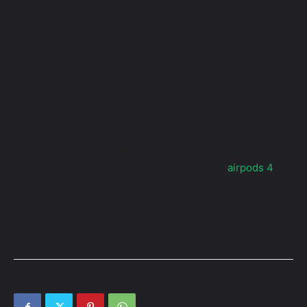
bieden een eigentijdse oplossing voor wie op zoek is
naar een balans tussen kwaliteit en gebruiksgemak. Door
bijvoorbeeld de verbeterde aanraakbediening hoef je niet
langer je telefoon te pakken voor bediening en kan je
direct van je muziek genieten of telefoongesprekken
voeren.
Wil je een uitgebreidere uitleg over wat de AirPods 4
precies te bieden hebben en hoe ze zich verhouden tot
eerdere modellen? Lees dan zeker eens de
airpods 4
informatie op NoordhollandWeb. Hier vind je een heldere
uiteenzetting van alle nieuwe features en praktische
overwegingen rondom deze oordopjes.