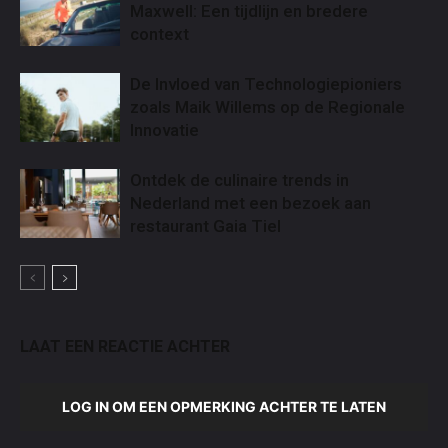
Maxwell: Een tijdlijn en bredere
context
De Invloed van Technologiepioniers
zoals Maik Willems op de Regionale
Innovatie
Ontdek de culinaire trends in
Nederland met een bezoek aan
restaurant Gaia Tiel
LAAT EEN REACTIE ACHTER
LOG IN OM EEN OPMERKING ACHTER TE LATEN