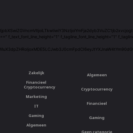
29sb3JzIjpbXSwiZGVncmVlIjoiLTkwIiwiY3NzIjoiYmFja2dyb3VuZC1jb2xvc
ext_font_line_height="1" f_tagline_font_line_height="1" f_taglin
WluX3dpZHRoIjoxMDE5LCJwb3J0cmFpdCI6eyJtYXJnaW4tYm90dG9tIj
Zakelijk
Algemeen
Financieel
Cryptocurrency
Cryptocurrency
Marketing
Financieel
IT
Gaming
Gaming
Algemeen
Geen categorie