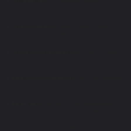
Geluidskwaliteit:
Een heldere en gebalanceerde
audio-ervaring is essentieel, vooral voor
muziekliefhebbers en podcastfans.
Comfort en pasvorm:
Langdurig gebruik vereist
oordopjes die comfortabel blijven zitten zonder
irritatie.
Connectiviteit en compatibiliteit:
Snelle en stabiele
verbindingen, bij voorkeur ook geïntegreerd met het
ecosysteem dat jij gebruikt, zoals iOS of Android.
Batterijduur en oplaadgemak:
Een langere speeltijd
en eenvoudig opladen verhogen het gebruiksgemak
aanzienlijk.
Extra functies:
Denk aan actieve ruisonderdrukking,
transparantiemodus en stemassistent-integratie.
De AirPods 4 sluiten naadloos aan bij deze behoeften en