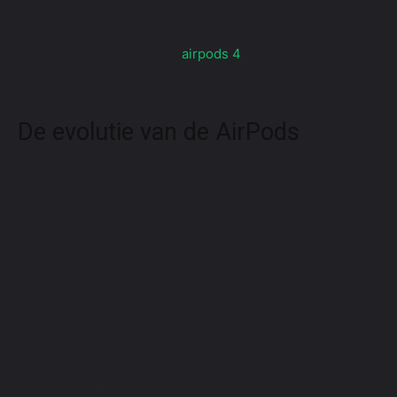
gemakkelijker maken. De AirPods van Apple behoren al
een tijd tot de meest populaire draadloze oordopjes, en
met de introductie van de
airpods 4
zet Apple deze trend
voort.
De evolutie van de AirPods
De eerste generatie AirPods bracht een revolutie teweeg
in de manier waarop mensen naar muziek luisterden en
handsfree konden bellen. Met gemak, een naadloze
verbinding en een compact ontwerp wisten ze direct de
markt te veroveren. Sindsdien heeft Apple de AirPods
meerdere keren verbeterd, met extra functies zoals
actieve ruisonderdrukking, beter batterijduur en een
comfortabelere pasvorm.
De AirPods 4 bouwen voort op deze stevige basis en