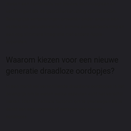
bieden een combinatie van nieuwe technologieën en
verfijningen die de gebruikerservaring optimaliseren.
Belangrijke verbeteringen omvatten onder andere een
verbeterde geluidskwaliteit, slimme aanraakbediening en
een nog slimmere integratie met andere Apple-
apparaten.
Waarom kiezen voor een nieuwe
generatie draadloze oordopjes?
In een markt vol verschillende draadloze oordopjes is het
belangrijk om te weten welke aspecten echt het verschil
maken. Hier zijn enkele factoren om te overwegen als je
denkt aan een upgrade of aankoop van nieuwe
oordopjes: