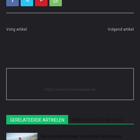
Vorig artikel
Volgend artikel
De veelzijdigheid en populariteit
Het verhaal van Jamai Loman:
van solitaire spellen uitgelegd
van talentenjacht naar
veelzijdige artiest
Branco Feddema
https://www.techstartupday.be
GERELATEERDE ARTIKELEN
MEER VAN DEZE AUTEUR
De complexiteit rondom Ghislaine