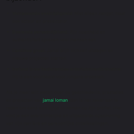
Verrassende veelzijdigheid:
Niet alleen zanger, maar
ook acteur en presentator.
Boeiende persoonlijkheid:
Zijn openheid en
authenticiteit spreken veel mensen aan.
Continue groei:
Jamai blijft zichzelf uitdagen en
nieuwe projecten starten.
Invloed in de Nederlandse entertainmentindustrie:
Hij is een voorbeeld voor jongere artiesten.
Als je meer wilt weten over de geschiedenis, prestaties
en projecten van
jamai loman
, dan is het zeker aan te
raden om eens een kijkje te nemen op zijn profiel. Hier
vind je een overzichtelijke en uitgebreide opsomming
van zijn carrière en persoonlijke ontwikkelingen.