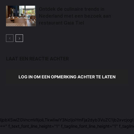
Ontdek de culinaire trends in
Nederland met een bezoek aan
restaurant Gaia Tiel
LAAT EEN REACTIE ACHTER
LOG IN OM EEN OPMERKING ACHTER TE LATEN
29sb3JzIjpbXSwiZGVncmVlIjoiLTkwIiwiY3NzIjoiYmFja2dyb3VuZC1jb2xvc
ext_font_line_height="1" f_tagline_font_line_height="1" f_taglin