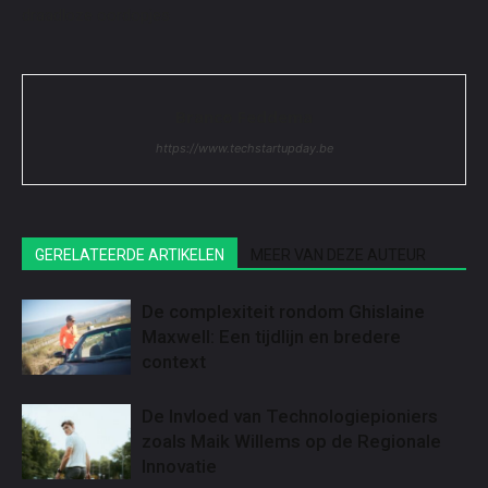
draadloze oordopjes
Branco Feddema
https://www.techstartupday.be
GERELATEERDE ARTIKELEN
MEER VAN DEZE AUTEUR
De complexiteit rondom Ghislaine
Maxwell: Een tijdlijn en bredere
context
De Invloed van Technologiepioniers
zoals Maik Willems op de Regionale
Innovatie