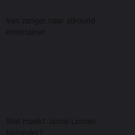
Nederlandse popscene.
Van zanger naar allround
entertainer
Na zijn muzikale doorbraak bleef Jamai Loman zich
ontwikkelen. Hij beperkte zich niet tot zingen, maar
ontdekte ook zijn passie voor acteren en presenteren. Zo
speelde hij in diverse musicals, waaronder
Tarzan
en
Jesus Christ Superstar
, en trad hij op in
televisieprogramma’s. Deze veelzijdigheid maakte hem
tot een geliefde artiest die in meerdere genres kan
uitblinken.
Wat maakt Jamai Loman
bijzonder?