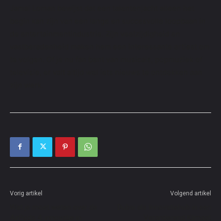
Jamai Loman bewijst dat een talentenjacht alleen het
begin kan zijn van een lange en succesvolle loopbaan in
de entertainmentindustrie. Zijn veelzijdigheid en
vastberadenheid maken hem een interessante artiest om
te volgen. Of je nu fan bent van musicals, popmuziek of
televisie, er valt altijd wel iets nieuws te ontdekken aan
zijn werk.
Vorig artikel
Volgend artikel
Wat je moet weten over de
Dubai als Innovatiehub in een
AirPods 4: innovatie in
Veranderend Klimaat