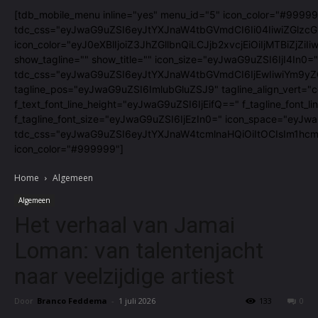
[tdb_mobile_menu inline="yes" menu_id="5" icon_color="#99999
tdc_css="eyJwaG9uZSI6eyJtYXJnaW4tbGVmdCI6Ii04IiwiZGlzcGx
icon_color="eyJ0eXBlIjoiZ3JhZGllbnQiLCJjb2xvcjEiOiIjMTBiZ
show_tagline="" show_title="" icon_size="eyJwaG9uZSI6IjI4In0="
tdc_css="eyJwaG9uZSI6eyJtYXJnaW4tbGVmdCI6IjEwIiwiYm9yZG
tagline_pos="eyJwaG9uZSI6ImlubGluZSJ9" tagline_align_vert="co
f_text_font_line_height="eyJwaG9uZSI6IjEifQ==" f_tagline_fon
f_tagline_font_size="eyJwaG9uZSI6IjEzIn0=" icon_space="eyJw
tdc_css="eyJwaG9uZSI6eyJtYXJnaW4tcmlnaHQiOiItOCIsIm1hcmd
icon_color="#999999"]
Home
Algemeen
Algemeen
Het verhaal van Jamai
Loman: van talentenjacht
naar veelzijdige artiest
Door
Branco Feddema
-
1 juli 2026
133
0