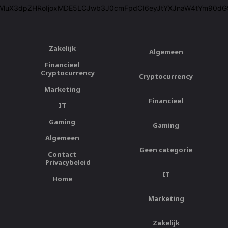
WluX3dpZHRoIjoxMDE5LCJwb3J0cmFpdCI6eyJtYXJnaW4tYm90dG9tIj
Zakelijk
Algemeen
Financieel
Cryptocurrency
Cryptocurrency
Marketing
Financieel
IT
Gaming
Gaming
Algemeen
Geen categorie
Contact
Privacybeleid
IT
Home
Marketing
Zakelijk