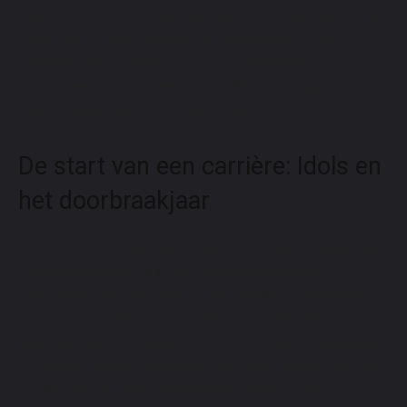
geworden door zijn deelname aan het eerste seizoen van
Idols
, wist hij zich sindsdien te ontwikkelen tot een
gerespecteerde zanger, acteur en presentator. In dit
artikel lees je meer over zijn carrière en het pad dat hij
heeft afgelegd sinds zijn doorbraak.
De start van een carrière: Idols en
het doorbraakjaar
In 2003 deed Jamai Loman mee aan de eerste editie van
Idols
in Nederland. Met zijn opvallende stem en
charmante uitstraling wist hij het publiek te veroveren en
won hij uiteindelijk de competitie. Dit betekende het
begin van zijn professionele carrière in de muziekwereld.
Zijn eerste single, “Step Right Up”, werd meteen een hit
en liet zien dat Jamai een blijvende waarde had in de